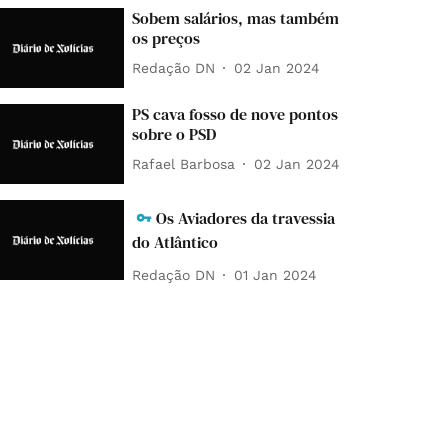
Sobem salários, mas também
os preços
Redação DN
02 Jan 2024
PS cava fosso de nove pontos
sobre o PSD
Rafael Barbosa
02 Jan 2024
Os Aviadores da travessia
do Atlântico
Redação DN
01 Jan 2024