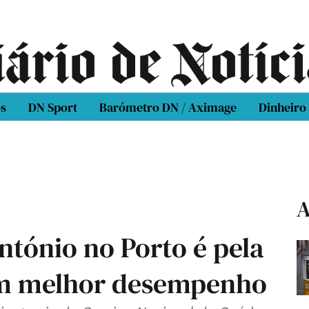
os
DN Sport
Barómetro DN / Aximage
Dinheiro
A
ntónio no Porto é pela
tem melhor desempenho