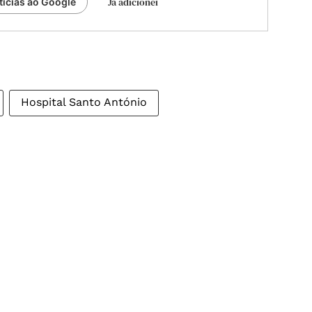
Já adicionei
tícias ao Google
Hospital Santo António