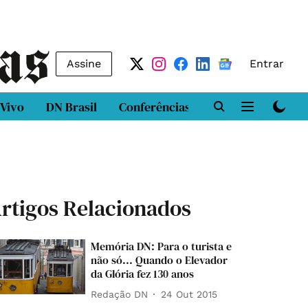
Assine
Entrar
 Vivo
DN Brasil
Conferências
DN LAB
Class
rtigos Relacionados
Memória DN: Para o turista e
não só... Quando o Elevador
da Glória fez 130 anos
Redação DN
24 Out 2015