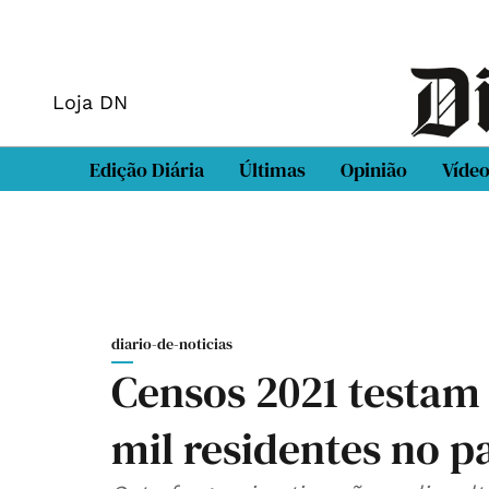
Loja DN
Edição Diária
Últimas
Opinião
Víde
diario-de-noticias
Censos 2021 testam
mil residentes no p