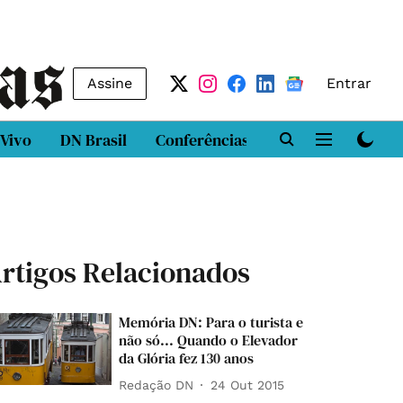
Assine
Entrar
 Vivo
DN Brasil
Conferências
DN LAB
Class
rtigos Relacionados
Memória DN: Para o turista e
não só... Quando o Elevador
da Glória fez 130 anos
Redação DN
24 Out 2015