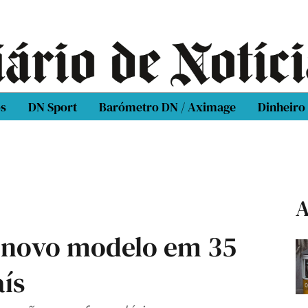
os
DN Sport
Barómetro DN / Aximage
Dinheiro
A
 novo modelo em 35
aís