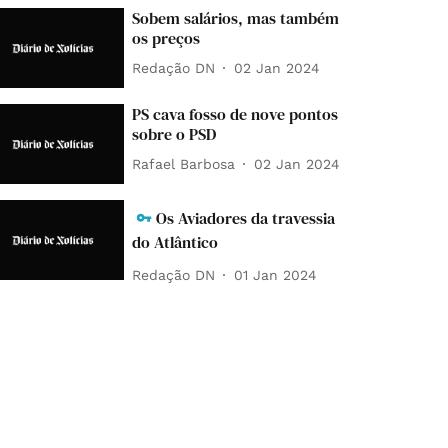
Sobem salários, mas também
os preços
Redação DN
02 Jan 2024
PS cava fosso de nove pontos
sobre o PSD
Rafael Barbosa
02 Jan 2024
Os Aviadores da travessia
do Atlântico
Redação DN
01 Jan 2024