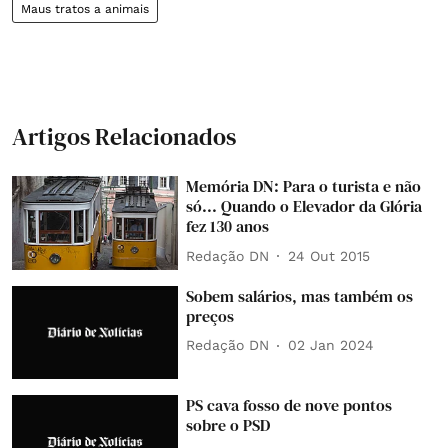
Maus tratos a animais
Artigos Relacionados
Memória DN: Para o turista e não
só... Quando o Elevador da Glória
fez 130 anos
Redação DN
24 Out 2015
Sobem salários, mas também os
preços
Redação DN
02 Jan 2024
PS cava fosso de nove pontos
sobre o PSD