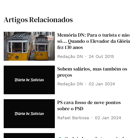
Artigos Relacionados
Memória DN: Para o turista e não
só... Quando o Elevador da Glória
fez 130 anos
Redação DN
24 Out 2015
Sobem salários, mas também os
preços
Redação DN
02 Jan 2024
PS cava fosso de nove pontos
sobre o PSD
Rafael Barbosa
02 Jan 2024