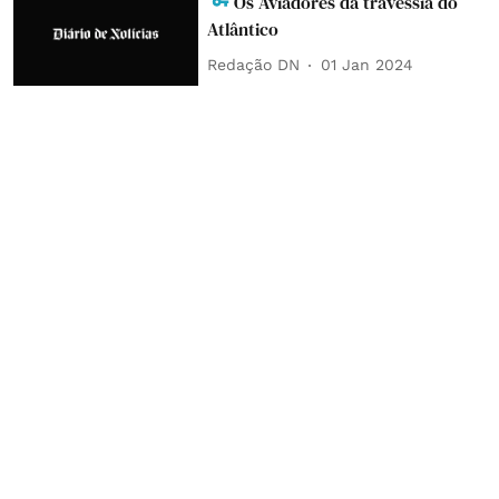
Os Aviadores da travessia do
Atlântico
Redação DN
01 Jan 2024