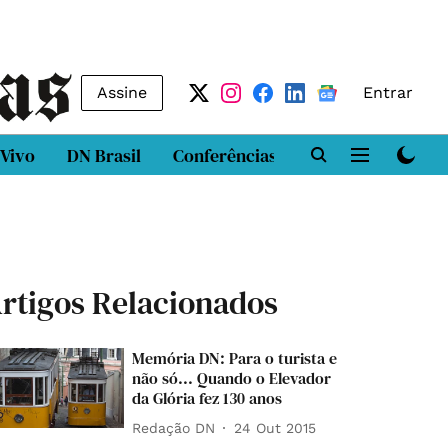
Assine
Entrar
 Vivo
DN Brasil
Conferências
DN LAB
Class
rtigos Relacionados
Memória DN: Para o turista e
não só... Quando o Elevador
da Glória fez 130 anos
Redação DN
24 Out 2015