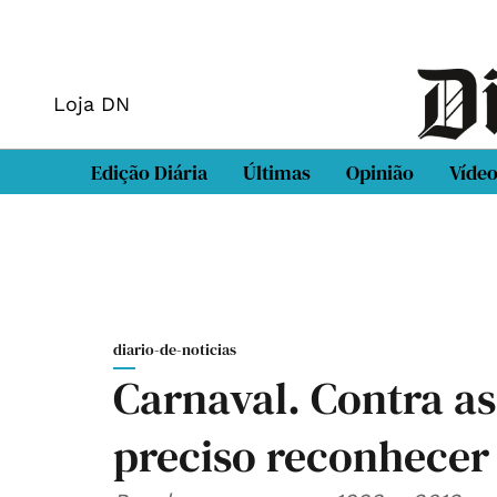
Loja DN
Edição Diária
Últimas
Opinião
Víde
diario-de-noticias
Carnaval. Contra a
preciso reconhecer 