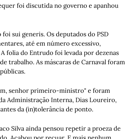
equer foi discutida no governo e apanhou
o foi sui generis. Os deputados do PSD
ntares, até em número excessivo,
 A folia do Entrudo foi levada por dezenas
l de trabalho. As máscaras de Carnaval foram
públicas.
im, senhor primeiro-ministro" e foram
 da Administração Interna, Dias Loureiro,
antes da (in)tolerância de ponto.
aco Silva ainda pensou repetir a proeza de
rudo. Acabou por recuar. E mais nenhum