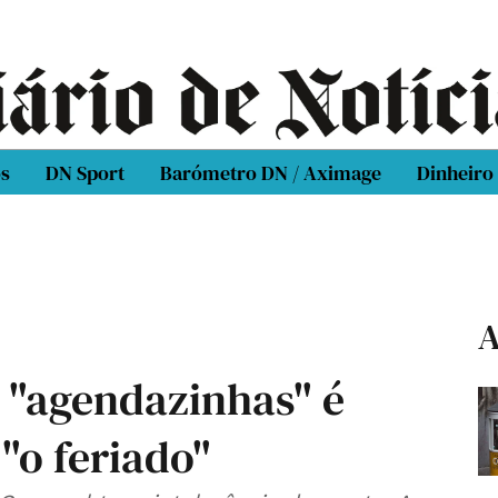
os
DN Sport
Barómetro DN / Aximage
Dinheiro
A
s "agendazinhas" é
"o feriado"