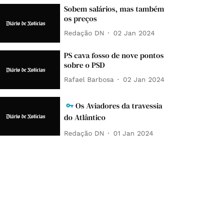
Sobem salários, mas também
os preços
Redação DN
02 Jan 2024
PS cava fosso de nove pontos
sobre o PSD
Rafael Barbosa
02 Jan 2024
Os Aviadores da travessia
do Atlântico
Redação DN
01 Jan 2024