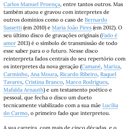
Carlos Manuel Proença
, entre tantos outros. Mas
também atuou e gravou com interpretes de
outros domínios como o caso de
Bernardo
Sassetti
(em 2010) e
Maria João Pires
(em 2012). O
seu último disco de gravações originais (
Fado é
amor
2013) é o símbolo de transmissão de todo
esse saber para o o futuro. Nesse disco
reinterpreta fados centrais do seu repertório com
os interpretes da nova geração (
Camané
,
Mariza
,
Carminho
,
Ana Moura
,
Ricardo Ribeiro
,
Raquel
Tavares
,
Cristina Branco
,
Marco Rodrigues
,
Mafalda Arnauth
) e um testamento poético e
pessoal, que fecha o disco um dueto
tecnicamente viabilizado com a sua mãe
Lucília
do Carmo
, o primeiro fado que interpretou.
A sua carreira, com mais de cinco décadas, e o