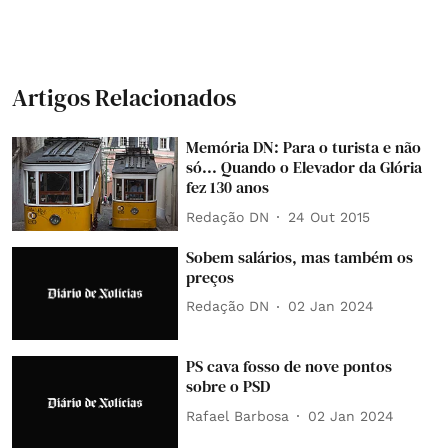
Artigos Relacionados
Memória DN: Para o turista e não
só... Quando o Elevador da Glória
fez 130 anos
Redação DN
24 Out 2015
Sobem salários, mas também os
preços
Redação DN
02 Jan 2024
PS cava fosso de nove pontos
sobre o PSD
Rafael Barbosa
02 Jan 2024