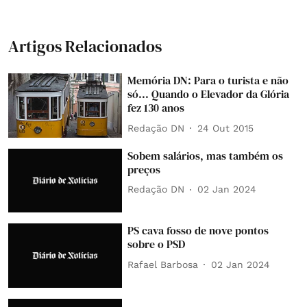
Artigos Relacionados
Memória DN: Para o turista e não
só... Quando o Elevador da Glória
fez 130 anos
Redação DN
24 Out 2015
Sobem salários, mas também os
preços
Redação DN
02 Jan 2024
PS cava fosso de nove pontos
sobre o PSD
Rafael Barbosa
02 Jan 2024