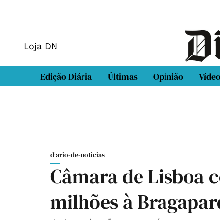
Loja DN
Edição Diária
Últimas
Opinião
Víde
diario-de-noticias
Câmara de Lisboa c
milhões à Bragapar