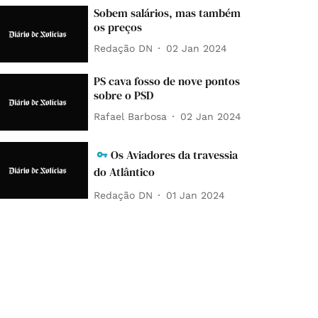
Sobem salários, mas também
os preços
Redação DN
02 Jan 2024
PS cava fosso de nove pontos
sobre o PSD
Rafael Barbosa
02 Jan 2024
Os Aviadores da travessia
do Atlântico
Redação DN
01 Jan 2024