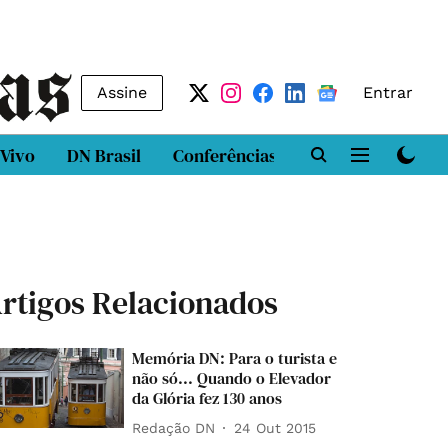
Assine
Entrar
 Vivo
DN Brasil
Conferências
DN LAB
Class
rtigos Relacionados
Memória DN: Para o turista e
não só... Quando o Elevador
da Glória fez 130 anos
Redação DN
24 Out 2015