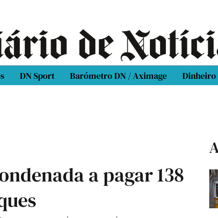
os
DN Sport
Barómetro DN / Aximage
Dinheiro
A
ondenada a pagar 138
ques