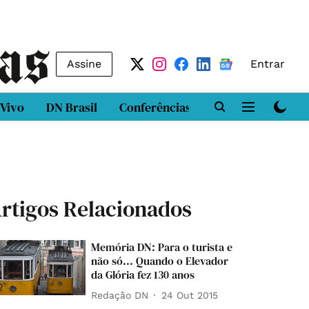
Assine
Entrar
 Vivo
DN Brasil
Conferências
DN LAB
Class
rtigos Relacionados
Memória DN: Para o turista e
não só... Quando o Elevador
da Glória fez 130 anos
Redação DN
24 Out 2015