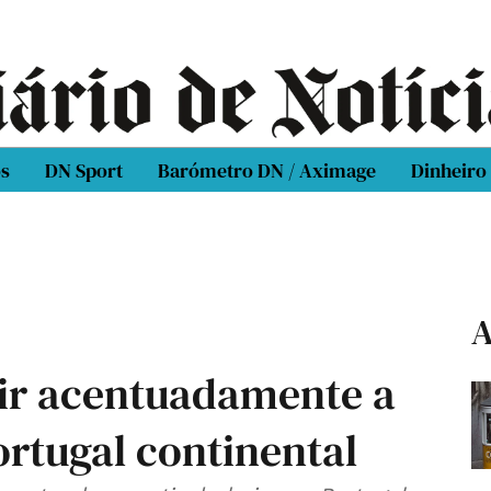
os
DN Sport
Barómetro DN / Aximage
Dinheiro
A
ir acentuadamente a
ortugal continental