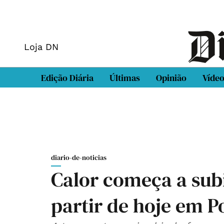
Loja DN
Edição Diária
Últimas
Opinião
Víde
diario-de-noticias
Calor começa a sub
partir de hoje em P