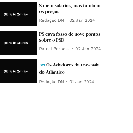
Sobem salários, mas também
os preços
Redação DN
02 Jan 2024
PS cava fosso de nove pontos
sobre o PSD
Rafael Barbosa
02 Jan 2024
Os Aviadores da travessia
do Atlântico
Redação DN
01 Jan 2024