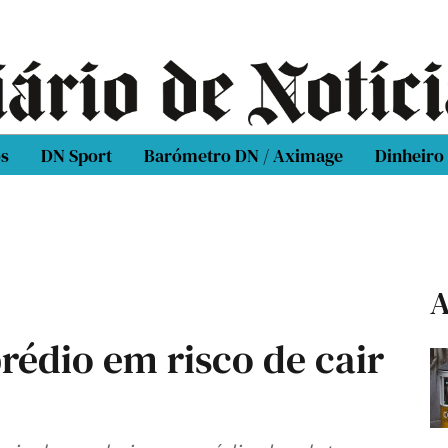
os
DN Sport
Barómetro DN / Aximage
Dinheiro
A
rédio em risco de cair