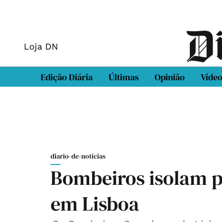
Loja DN
Edição Diária
Últimas
Opinião
Víde
diario-de-noticias
Bombeiros isolam p
em Lisboa