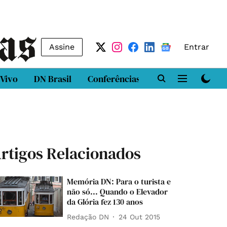
Assine
Entrar
 Vivo
DN Brasil
Conferências
DN LAB
Class
rtigos Relacionados
Memória DN: Para o turista e
não só... Quando o Elevador
da Glória fez 130 anos
Redação DN
24 Out 2015