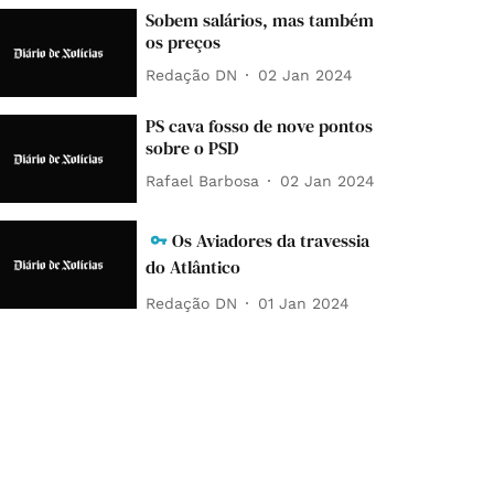
Sobem salários, mas também
os preços
Redação DN
02 Jan 2024
PS cava fosso de nove pontos
sobre o PSD
Rafael Barbosa
02 Jan 2024
Os Aviadores da travessia
do Atlântico
Redação DN
01 Jan 2024