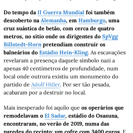
Do tempo da
II Guerra Mundial
foi também
descoberto na
Alemanha
, em
Hamburgo
, uma
cruz suástica de betão, com cerca de quatro
metros, no sítio onde os dirigentes do
SpVgg
Billstedt-Horn
pretendiam construir os
balneários do
Estádio Hein-Kling
. As escavações
revelaram a presença daquele símbolo nazi a
apenas 40 centímetros de profundidade, num
local onde outrora existiu um monumento do
partido de
Adolf Hitler
. Por ser tão pesada,
acabaram por a destruir no local.
Mais inesperado foi aquilo que
os operários que
remodelavam o
El Sadar
, estádio do Osasuna,
encontraram, no verão de 2019, numa das
paredes do recinto: um cofre com 3400 euros.
E