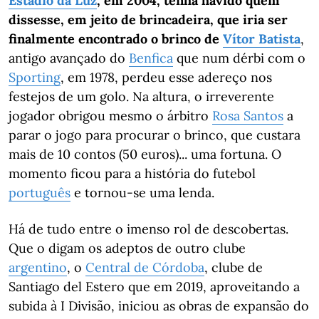
Estádio da Luz
, em 2004, tenha havido quem
dissesse, em jeito de brincadeira, que iria ser
finalmente encontrado o brinco de
Vítor Batista
,
antigo avançado do
Benfica
que num dérbi com o
Sporting
, em 1978, perdeu esse adereço nos
festejos de um golo. Na altura, o irreverente
jogador obrigou mesmo o árbitro
Rosa Santos
a
parar o jogo para procurar o brinco, que custara
mais de 10 contos (50 euros)... uma fortuna. O
momento ficou para a história do futebol
português
e tornou-se uma lenda.
Há de tudo entre o imenso rol de descobertas.
Que o digam os adeptos de outro clube
argentino
, o
Central de Córdoba
, clube de
Santiago del Estero que em 2019, aproveitando a
subida à I Divisão, iniciou as obras de expansão do