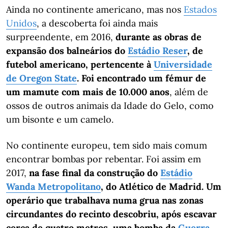
Ainda no continente americano, mas nos
Estados
Unidos
, a descoberta foi ainda mais
surpreendente, em 2016,
durante as obras de
expansão dos balneários do
Estádio Reser
, de
futebol americano, pertencente à
Universidade
de Oregon State
. Foi encontrado um fémur de
um mamute com mais de 10.000 anos
, além de
ossos de outros animais da Idade do Gelo, como
um bisonte e um camelo.
No continente europeu, tem sido mais comum
encontrar bombas por rebentar. Foi assim em
2017,
na fase final da construção do
Estádio
Wanda Metropolitano
, do Atlético de Madrid. Um
operário que trabalhava numa grua nas zonas
circundantes do recinto descobriu, após escavar
cerca de quatro metros, uma bomba da
Guerra