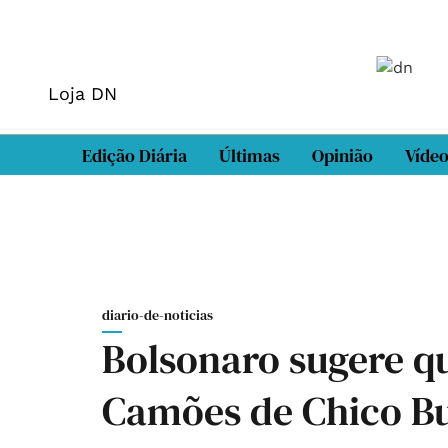
Loja DN
Edição Diária
Últimas
Opinião
Víde
diario-de-noticias
Bolsonaro sugere q
Camões de Chico Bu