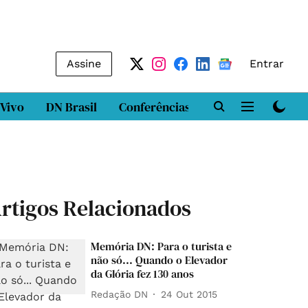
Assine
Entrar
 Vivo
DN Brasil
Conferências
DN LAB
Class
rtigos Relacionados
Memória DN: Para o turista e
não só... Quando o Elevador
da Glória fez 130 anos
Redação DN
24 Out 2015