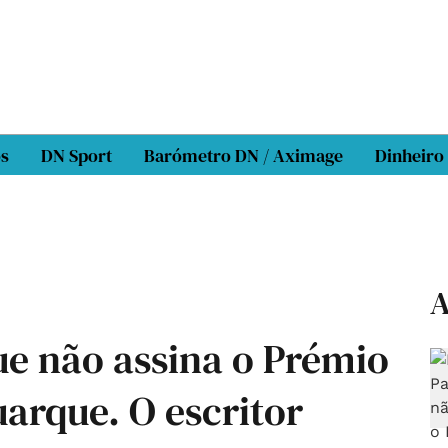
os
DN Sport
Barómetro DN / Aximage
Dinheiro
A
ue não assina o Prémio
arque. O escritor