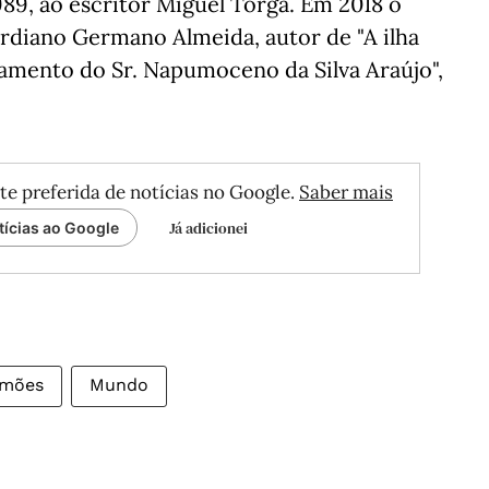
989, ao escritor Miguel Torga. Em 2018 o
rdiano Germano Almeida, autor de "A ilha
stamento do Sr. Napumoceno da Silva Araújo",
te preferida de notícias no Google.
Saber mais
Já adicionei
tícias ao Google
amões
Mundo