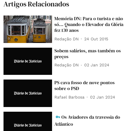
Artigos Relacionados
Memória DN: Para o turista e não
só... Quando o Elevador da Glória
fez 130 anos
Redação DN
24 Out 2015
Sobem salários, mas também os
preços
Redação DN
02 Jan 2024
PS cava fosso de nove pontos
sobre o PSD
Rafael Barbosa
02 Jan 2024
Os Aviadores da travessia do
Atlântico