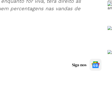
 enquanto for viva, terá direito às
luem percentagens nas vandas de
Siga-nos