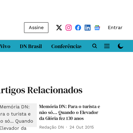
Assine
Entrar
 Vivo
DN Brasil
Conferências
DN LAB
Class
rtigos Relacionados
Memória DN: Para o turista e
não só... Quando o Elevador
da Glória fez 130 anos
Redação DN
24 Out 2015