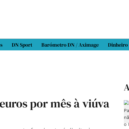
os
DN Sport
Barómetro DN / Aximage
Dinheiro
A
 euros por mês à viúva