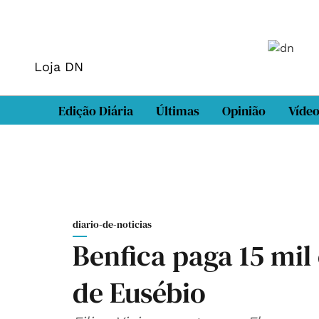
Loja DN
Edição Diária
Últimas
Opinião
Víde
diario-de-noticias
Benfica paga 15 mil
de Eusébio