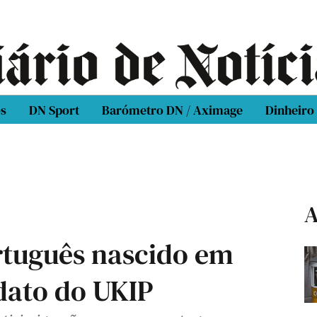
os
DN Sport
Barómetro DN / Aximage
Dinheiro
A
ortuguês nascido em
dato do UKIP