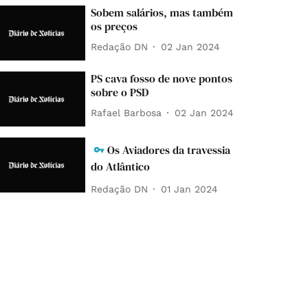
Sobem salários, mas também
os preços
Redação DN
02 Jan 2024
PS cava fosso de nove pontos
sobre o PSD
Rafael Barbosa
02 Jan 2024
Os Aviadores da travessia
do Atlântico
Redação DN
01 Jan 2024