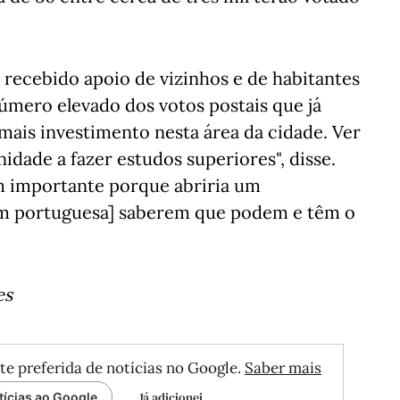
 recebido apoio de vizinhos e de habitantes
úmero elevado dos votos postais que já
mais investimento nesta área da cidade. Ver
idade a fazer estudos superiores", disse.
ém importante porque abriria um
gem portuguesa] saberem que podem e têm o
es
te preferida de notícias no Google.
Saber mais
Já adicionei
tícias ao Google