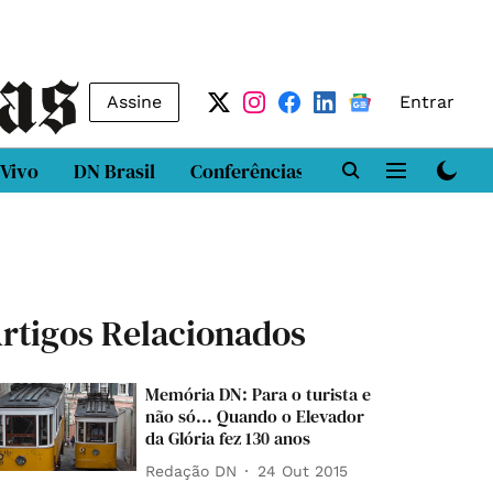
Assine
Entrar
 Vivo
DN Brasil
Conferências
DN LAB
Class
rtigos Relacionados
Memória DN: Para o turista e
não só... Quando o Elevador
da Glória fez 130 anos
Redação DN
24 Out 2015