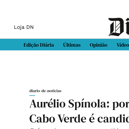
Loja DN
Edição Diária
Últimas
Opinião
Víde
diario-de-noticias
Aurélio Spínola: p
Cabo Verde é candi