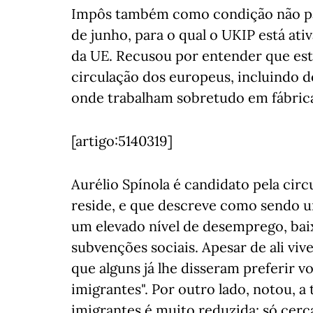
Impôs também como condição não pa
de junho, para o qual o UKIP está at
da UE. Recusou por entender que est
circulação dos europeus, incluindo d
onde trabalham sobretudo em fábric
[artigo:5140319]
Aurélio Spínola é candidato pela cir
reside, e que descreve como sendo u
um elevado nível de desemprego, bai
subvenções sociais. Apesar de ali v
que alguns já lhe disseram preferir 
imigrantes". Por outro lado, notou, a 
imigrantes é muito reduzida: só cerc