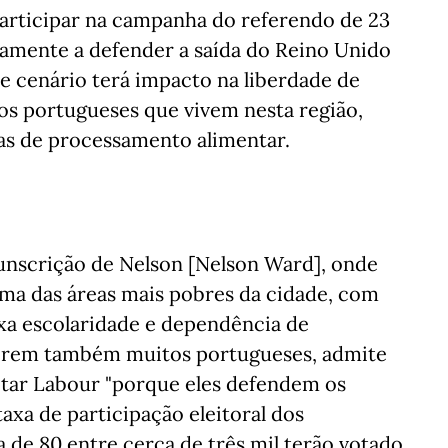
rticipar na campanha do referendo de 23
ivamente a defender a saída do Reino Unido
e cenário terá impacto na liberdade de
os portugueses que vivem nesta região,
as de processamento alimentar.
cunscrição de Nelson [Nelson Ward], onde
ma das áreas mais pobres da cidade, com
xa escolaridade e dependência de
iverem também muitos portugueses, admite
votar Labour "porque eles defendem os
taxa de participação eleitoral dos
a de 80 entre cerca de três mil terão votado