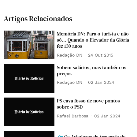
Artigos Relacionados
Memória DN: Para o turista e não
só... Quando o Elevador da Glória
fez 130 anos
Redação DN
24 Out 2015
Sobem salários, mas também os
preços
Redação DN
02 Jan 2024
PS cava fosso de nove pontos
sobre o PSD
Rafael Barbosa
02 Jan 2024
Os Aviadores da travessia do