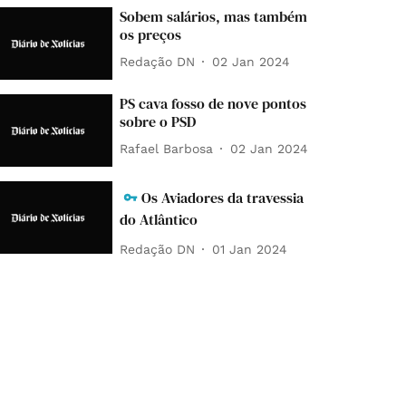
Sobem salários, mas também
os preços
Redação DN
02 Jan 2024
PS cava fosso de nove pontos
sobre o PSD
Rafael Barbosa
02 Jan 2024
Os Aviadores da travessia
do Atlântico
Redação DN
01 Jan 2024