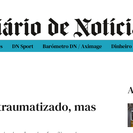
os
DN Sport
Barómetro DN / Aximage
Dinheiro
A
 traumatizado, mas