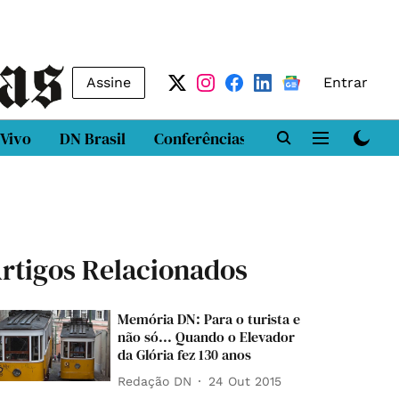
Assine
Entrar
 Vivo
DN Brasil
Conferências
DN LAB
Class
rtigos Relacionados
Memória DN: Para o turista e
não só... Quando o Elevador
da Glória fez 130 anos
Redação DN
24 Out 2015