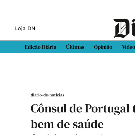
Loja DN
Edição Diária
Últimas
Opinião
Víde
diario-de-noticias
Cônsul de Portugal
bem de saúde