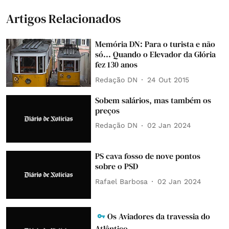
Artigos Relacionados
Memória DN: Para o turista e não
só... Quando o Elevador da Glória
fez 130 anos
Redação DN
24 Out 2015
Sobem salários, mas também os
preços
Redação DN
02 Jan 2024
PS cava fosso de nove pontos
sobre o PSD
Rafael Barbosa
02 Jan 2024
Os Aviadores da travessia do
Atlântico