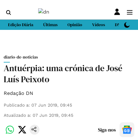
Edição Diária
Últimas
Opinião
Vídeos
DN Sport
diario-de-noticias
Antuérpia: uma crónica de José
Luís Peixoto
Redação DN
Publicado a
:
07 Jun 2019, 09:45
Atualizado a
:
07 Jun 2019, 09:45
Siga-nos