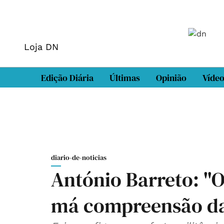
Loja DN
Edição Diária
Últimas
Opinião
Víde
diario-de-noticias
António Barreto: "O
má compreensão da 