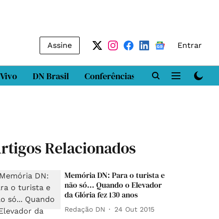
Assine
Entrar
 Vivo
DN Brasil
Conferências
DN LAB
Class
rtigos Relacionados
Memória DN: Para o turista e
não só... Quando o Elevador
da Glória fez 130 anos
Redação DN
24 Out 2015