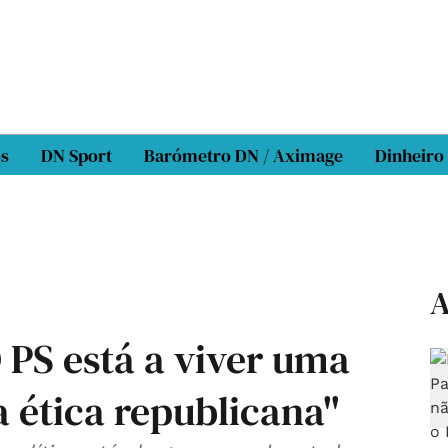
os
DN Sport
Barómetro DN / Aximage
Dinheiro
A
 PS está a viver uma
ética republicana"