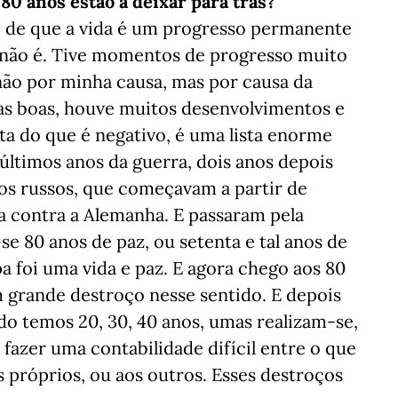
80 anos estão a deixar para trás?
do de que a vida é um progresso permanente
e não é. Tive momentos de progresso muito
não por minha causa, mas por causa da
as boas, houve muitos desenvolvimentos e
ta do que é negativo, é uma lista enorme
últimos anos da guerra, dois anos depois
os russos, que começavam a partir de
va contra a Alemanha. E passaram pela
e 80 anos de paz, ou setenta e tal anos de
a foi uma vida e paz. E agora chego aos 80
 grande destroço nesse sentido. E depois
o temos 20, 30, 40 anos, umas realizam-se,
a fazer uma contabilidade difícil entre o que
 próprios, ou aos outros. Esses destroços