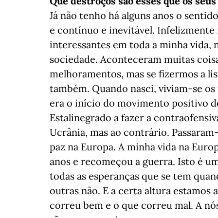
Que destroços são esses que os seus 
Já não tenho há alguns anos o senti
e contínuo e inevitável. Infelizment
interessantes em toda a minha vida, 
sociedade. Aconteceram muitas cois
melhoramentos, mas se fizermos a lis
também. Quando nasci, viviam-se os 
era o início do movimento positivo d
Estalinegrado a fazer a contraofensi
Ucrânia, mas ao contrário. Passaram-s
paz na Europa. A minha vida na Europ
anos e recomeçou a guerra. Isto é um
todas as esperanças que se tem quand
outras não. E a certa altura estamos 
correu bem e o que correu mal. A nós