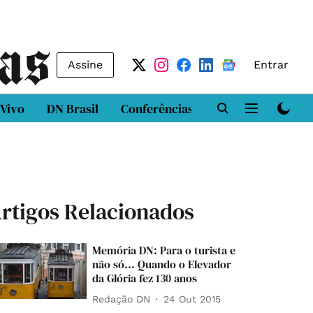
Assine
Entrar
 Vivo
DN Brasil
Conferências
DN LAB
Class
rtigos Relacionados
Memória DN: Para o turista e
não só... Quando o Elevador
da Glória fez 130 anos
Redação DN
24 Out 2015