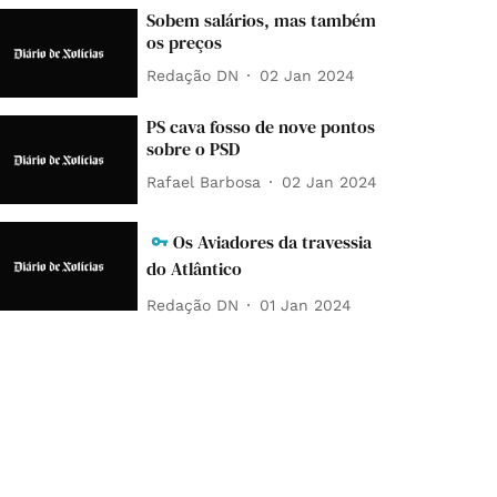
Sobem salários, mas também
os preços
Redação DN
02 Jan 2024
PS cava fosso de nove pontos
sobre o PSD
Rafael Barbosa
02 Jan 2024
Os Aviadores da travessia
do Atlântico
Redação DN
01 Jan 2024