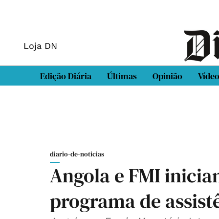
Loja DN
Edição Diária
Últimas
Opinião
Víde
diario-de-noticias
Angola e FMI inici
programa de assist