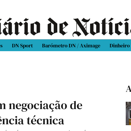
os
DN Sport
Barómetro DN / Aximage
Dinheiro
A
am negociação de
ência técnica