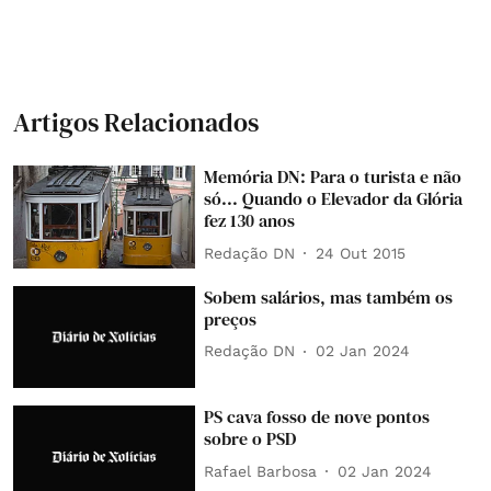
Artigos Relacionados
Memória DN: Para o turista e não
só... Quando o Elevador da Glória
fez 130 anos
Redação DN
24 Out 2015
Sobem salários, mas também os
preços
Redação DN
02 Jan 2024
PS cava fosso de nove pontos
sobre o PSD
Rafael Barbosa
02 Jan 2024