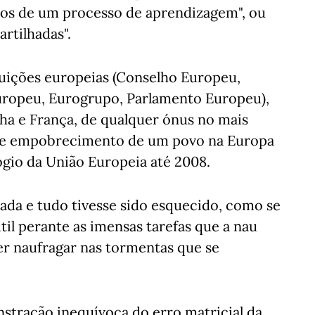
os de um processo de aprendizagem", ou
rtilhadas".
ituições europeias (Conselho Europeu,
uropeu, Eurogrupo, Parlamento Europeu),
a e França, de qualquer ónus no mais
 e empobrecimento de um povo na Europa
ógio da União Europeia até 2008.
da e tudo tivesse sido esquecido, como se
til perante as imensas tarefas que a nau
er naufragar nas tormentas que se
nstração inequívoca do erro matricial da