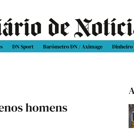
os
DN Sport
Barómetro DN / Aximage
Dinheiro
A
uenos homens