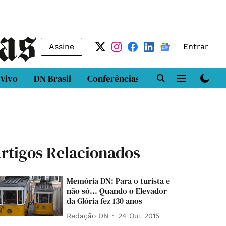
Assine
Entrar
 Vivo
DN Brasil
Conferências
DN LAB
Class
rtigos Relacionados
Memória DN: Para o turista e
não só... Quando o Elevador
da Glória fez 130 anos
Redação DN
24 Out 2015