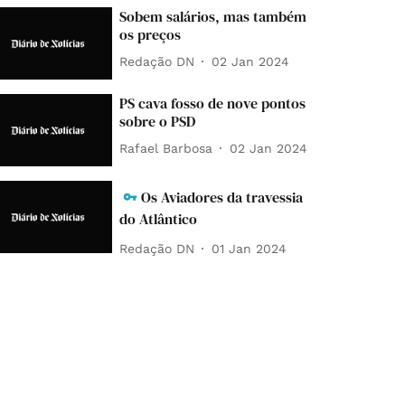
Sobem salários, mas também
os preços
Redação DN
02 Jan 2024
PS cava fosso de nove pontos
sobre o PSD
Rafael Barbosa
02 Jan 2024
Os Aviadores da travessia
do Atlântico
Redação DN
01 Jan 2024