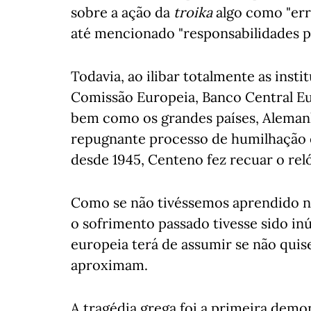
sobre a ação da
troika
algo como "err
até mencionado "responsabilidades pa
Todavia, ao ilibar totalmente as inst
Comissão Europeia, Banco Central E
bem como os grandes países, Alemanh
repugnante processo de humilhação
desde 1945, Centeno fez recuar o rel
Como se não tivéssemos aprendido na
o sofrimento passado tivesse sido inú
europeia terá de assumir se não quis
aproximam.
A tragédia grega foi a primeira demo