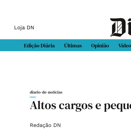
Loja DN
Edição Diária
Últimas
Opinião
Víde
diario-de-noticias
Altos cargos e peq
Redação DN