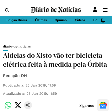
Edição Diária
Últimas
Opinião
Vídeos
DN Sport
diario-de-noticias
Aldeias do Xisto vão ter bicicleta
elétrica feita à medida pela Órbita
Redação DN
Publicado a
:
25 Jan 2019, 11:59
Atualizado a
:
25 Jan 2019, 11:59
Siga-nos