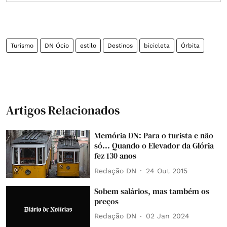
Turismo
DN Ócio
estilo
Destinos
bicicleta
Órbita
Artigos Relacionados
Memória DN: Para o turista e não
só... Quando o Elevador da Glória
fez 130 anos
Redação DN
24 Out 2015
Sobem salários, mas também os
preços
Redação DN
02 Jan 2024