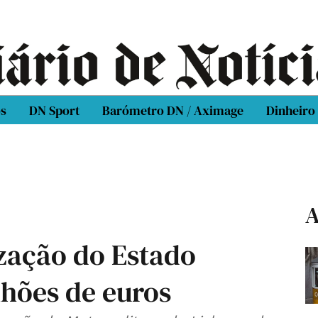
os
DN Sport
Barómetro DN / Aximage
Dinheiro
A
zação do Estado
lhões de euros