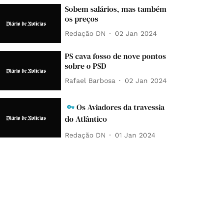
Sobem salários, mas também
os preços
Redação DN
02 Jan 2024
PS cava fosso de nove pontos
sobre o PSD
Rafael Barbosa
02 Jan 2024
Os Aviadores da travessia
do Atlântico
Redação DN
01 Jan 2024