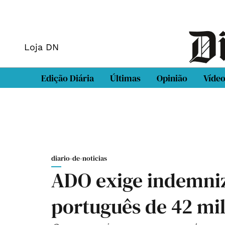
Loja DN
Edição Diária
Últimas
Opinião
Víde
diario-de-noticias
ADO exige indemni
português de 42 mi