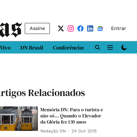
Assine
Entrar
 Vivo
DN Brasil
Conferências
DN LAB
Class
rtigos Relacionados
Memória DN: Para o turista e
não só... Quando o Elevador
da Glória fez 130 anos
Redação DN
24 Out 2015