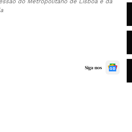
ssão do Metropolitano de Lisboa e da
da
Siga-nos