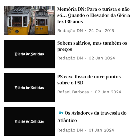
Memória DN: Para o turista e não
só... Quando o Elevador da Glória
fez 130 anos
Redação DN
24 Out 2015
Sobem salários, mas também os
preços
Redação DN
02 Jan 2024
PS cava fosso de nove pontos
sobre o PSD
Rafael Barbosa
02 Jan 2024
Os Aviadores da travessia do
Atlântico
Redação DN
01 Jan 2024