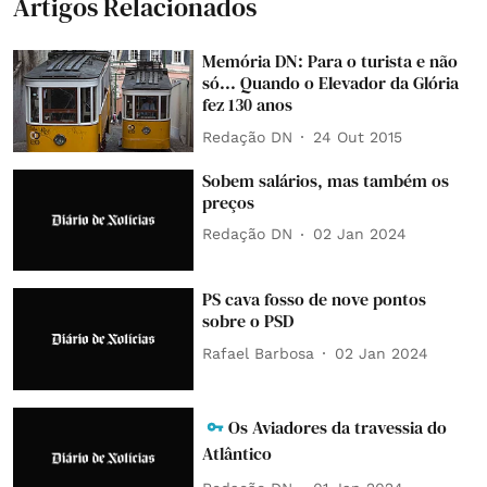
Artigos Relacionados
Memória DN: Para o turista e não
só... Quando o Elevador da Glória
fez 130 anos
Redação DN
24 Out 2015
Sobem salários, mas também os
preços
Redação DN
02 Jan 2024
PS cava fosso de nove pontos
sobre o PSD
Rafael Barbosa
02 Jan 2024
Os Aviadores da travessia do
Atlântico