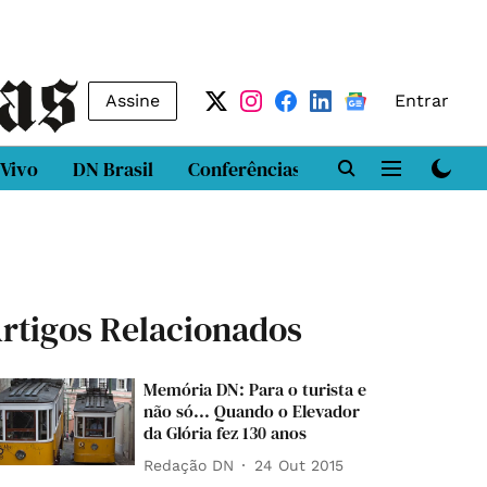
Assine
Entrar
 Vivo
DN Brasil
Conferências
DN LAB
Class
rtigos Relacionados
Memória DN: Para o turista e
não só... Quando o Elevador
da Glória fez 130 anos
Redação DN
24 Out 2015