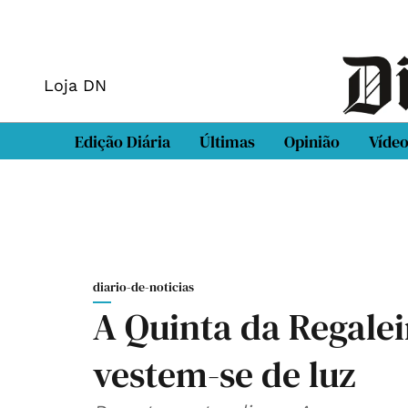
Loja DN
Edição Diária
Últimas
Opinião
Víde
diario-de-noticias
A Quinta da Regaleir
vestem-se de luz