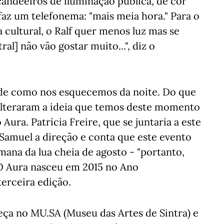
candeeiros de iluminação pública, de cor
az um telefonema: "mais meia hora." Para o
sa cultural, o Ralf quer menos luz mas se
ral] não vão gostar muito...", diz o
 de como nos esquecemos da noite. Do que
 alteraram a ideia que temos deste momento
Aura. Patrícia Freire, que se juntaria a este
 Samuel a direção e conta que este evento
ana da lua cheia de agosto - "portanto,
 O Aura nasceu em 2015 no Ano
terceira edição.
eça no MU.SA (Museu das Artes de Sintra) e