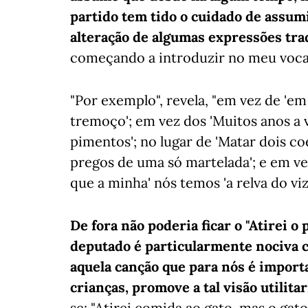
partido tem tido o cuidado de assum
alteração de algumas expressões tra
começando a introduzir no meu vocab
"Por exemplo", revela, "em vez de 'em
tremoço'; em vez dos 'Muitos anos a vi
pimentos'; no lugar de 'Matar dois co
pregos de uma só martelada'; e em vez
que a minha' nós temos 'a relva do vi
De fora não poderia ficar o "Atirei o
deputado é particularmente nociva 
aquela canção que para nós é importa
crianças, promove a tal visão utilita
se: "Atirei comida ao gato, mas o gat