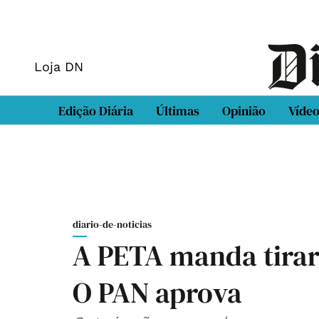
Loja DN
Edição Diária
Últimas
Opinião
Víde
diario-de-noticias
A PETA manda tirar
O PAN aprova