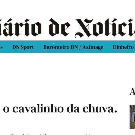
os
DN Sport
Barómetro DN / Aximage
Dinheiro
A
 o cavalinho da chuva.