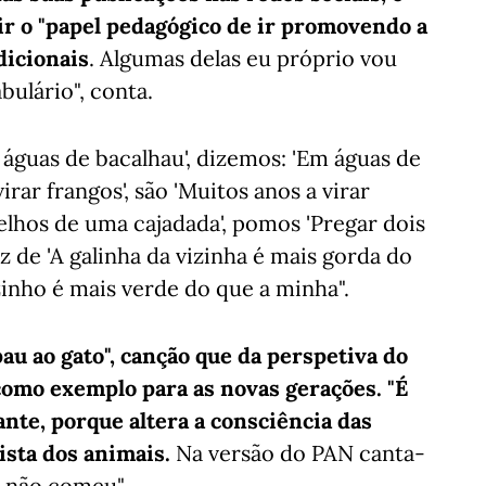
ir o "papel pedagógico de ir promovendo a
dicionais
. Algumas delas eu próprio vou
ulário", conta.
 águas de bacalhau', dizemos: 'Em águas de
rar frangos', são 'Muitos anos a virar
elhos de uma cajadada', pomos 'Pregar dois
 de 'A galinha da vizinha é mais gorda do
zinho é mais verde do que a minha".
 pau ao gato", canção que da perspetiva do
como exemplo para as novas gerações. "É
nte, porque altera a consciência das
rista dos animais.
Na versão do PAN canta-
o não comeu".