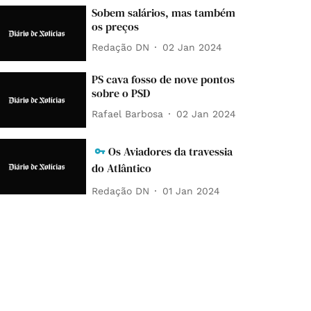
Sobem salários, mas também
os preços
Redação DN
02 Jan 2024
PS cava fosso de nove pontos
sobre o PSD
Rafael Barbosa
02 Jan 2024
Os Aviadores da travessia
do Atlântico
Redação DN
01 Jan 2024