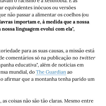
zavam o racismo e a xenofobia. E as
zar equivalentes inócuos ou versões
ue não passar a alimentar os coelhos (ou
lavras importam e, à medida que a nossa
 a nossa linguagem evolui com ela",
toriedade para as suas causas, a missão está
de comentários só na publicação no
twitter
anha educativa", além de notícias em
rensa mundial, do
The Guardian
ao
odo afirmar que a montanha tenha parido um
, as coisas não são tão claras. Mesmo entre