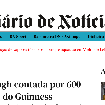
os
DN Sport
Barómetro DN / Aximage
Dinheiro
 de vapores tóxicos em parque aquático em Vieira de Leiria
A
ogh contada por 600
e do Guinness