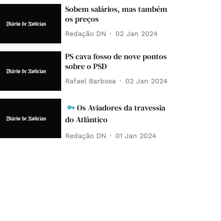
Sobem salários, mas também
os preços
Redação DN
02 Jan 2024
PS cava fosso de nove pontos
sobre o PSD
Rafael Barbosa
02 Jan 2024
Os Aviadores da travessia
do Atlântico
Redação DN
01 Jan 2024