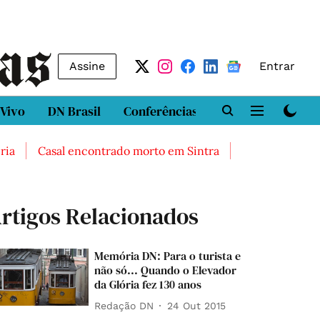
Assine
Entrar
 Vivo
DN Brasil
Conferências
DN LAB
Class
Casal encontrado morto em Sintra
Três feridos graves
rtigos Relacionados
Memória DN: Para o turista e
não só... Quando o Elevador
da Glória fez 130 anos
Redação DN
24 Out 2015