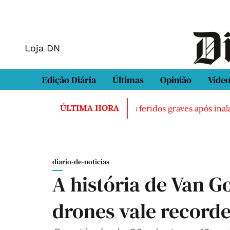
Loja DN
Edição Diária
Últimas
Opinião
Víde
ÚLTIMA HORA
ntrado morto em Sintra
Três feridos graves após inalação
diario-de-noticias
A história de Van G
drones vale record