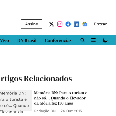
Assine
Entrar
 Vivo
DN Brasil
Conferências
DN LAB
Class
rtigos Relacionados
Memória DN: Para o turista e
não só... Quando o Elevador
da Glória fez 130 anos
Redação DN
24 Out 2015