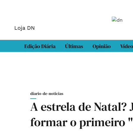
Loja DN
Edição Diária
Últimas
Opinião
Víde
diario-de-noticias
A estrela de Natal? 
formar o primeiro "