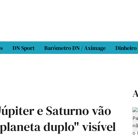
os
DN Sport
Barómetro DN / Aximage
Dinheiro
A
Júpiter e Saturno vão
planeta duplo" visível