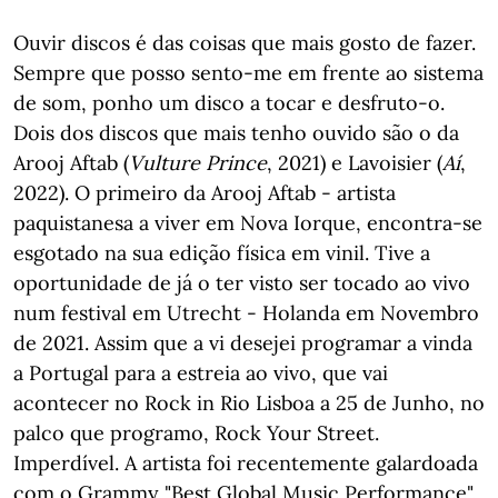
Ouvir discos é das coisas que mais gosto de fazer.
Sempre que posso sento-me em frente ao sistema
de som, ponho um disco a tocar e desfruto-o.
Dois dos discos que mais tenho ouvido são o da
Arooj Aftab (
Vulture Prince
, 2021) e Lavoisier (
Aí
,
2022). O primeiro da Arooj Aftab - artista
paquistanesa a viver em Nova Iorque, encontra-se
esgotado na sua edição física em vinil. Tive a
oportunidade de já o ter visto ser tocado ao vivo
num festival em Utrecht - Holanda em Novembro
de 2021. Assim que a vi desejei programar a vinda
a Portugal para a estreia ao vivo, que vai
acontecer no Rock in Rio Lisboa a 25 de Junho, no
palco que programo, Rock Your Street.
Imperdível. A artista foi recentemente galardoada
com o Grammy "Best Global Music Performance".