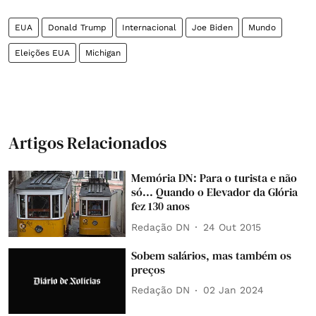
EUA
Donald Trump
Internacional
Joe Biden
Mundo
Eleições EUA
Michigan
Artigos Relacionados
Memória DN: Para o turista e não
só... Quando o Elevador da Glória
fez 130 anos
Redação DN
24 Out 2015
Sobem salários, mas também os
preços
Redação DN
02 Jan 2024