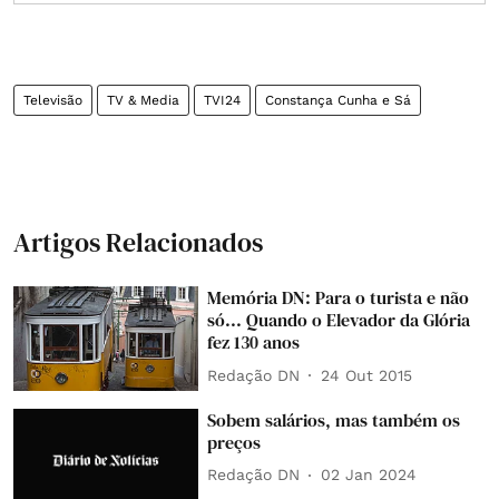
Televisão
TV & Media
TVI24
Constança Cunha e Sá
Artigos Relacionados
Memória DN: Para o turista e não
só... Quando o Elevador da Glória
fez 130 anos
Redação DN
24 Out 2015
Sobem salários, mas também os
preços
Redação DN
02 Jan 2024