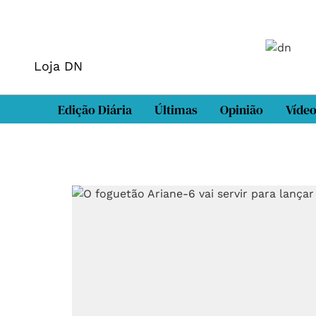
Loja DN
Edição Diária
Últimas
Opinião
Víde