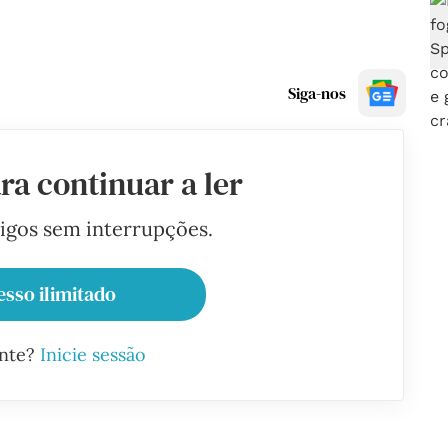
Siga-nos
ra continuar a ler
tigos sem interrupções.
esso ilimitado
ante?
Inicie sessão