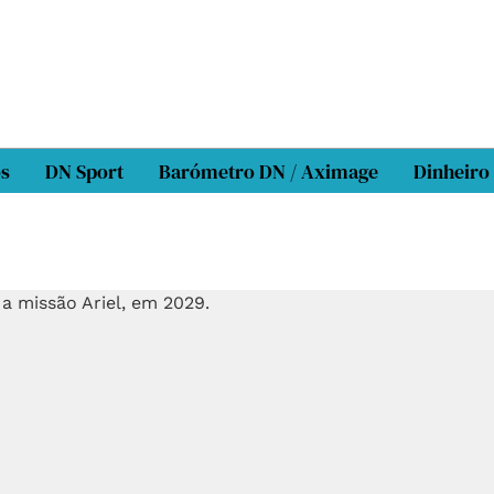
os
DN Sport
Barómetro DN / Aximage
Dinheiro