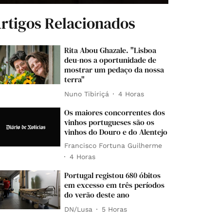
rtigos Relacionados
Rita Abou Ghazale. "Lisboa
deu-nos a oportunidade de
mostrar um pedaço da nossa
terra"
Nuno Tibiriçá
4 Horas
Os maiores concorrentes dos
vinhos portugueses são os
vinhos do Douro e do Alentejo
Francisco Fortuna Guilherme
4 Horas
Portugal registou 680 óbitos
em excesso em três períodos
do verão deste ano
DN/Lusa
5 Horas