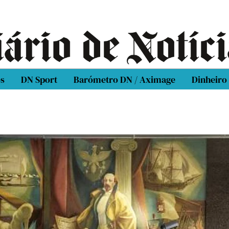
os
DN Sport
Barómetro DN / Aximage
Dinheiro