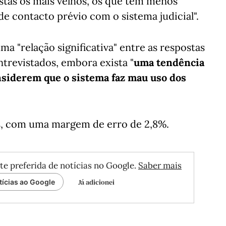
istas os mais velhos, os que têm menos
de contacto prévio com o sistema judicial".
a "relação significativa" entre as respostas
trevistados, embora exista "
uma tendência
onsiderem que o sistema faz mau uso dos
os, com uma margem de erro de 2,8%.
te preferida de notícias no Google.
Saber mais
Já adicionei
tícias ao Google