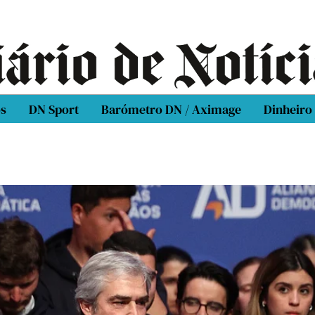
os
DN Sport
Barómetro DN / Aximage
Dinheiro