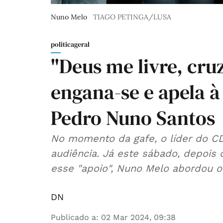
Nuno Melo
TIAGO PETINGA/LUSA
politicageral
"Deus me livre, cru
engana-se e apela à
Pedro Nuno Santos
No momento da gafe, o líder do CD
audiência. Já este sábado, depois
esse "apoio", Nuno Melo abordou o
DN
Publicado a
:
02 Mar 2024, 09:38