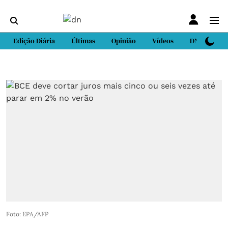
Edição Diária
Últimas
Opinião
Vídeos
DN Sport
Foto: EPA/AFP