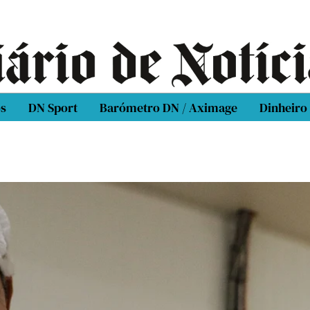
os
DN Sport
Barómetro DN / Aximage
Dinheiro