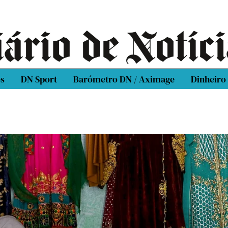
os
DN Sport
Barómetro DN / Aximage
Dinheiro