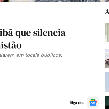
A
ibã que silencia
istão
alarem em locais públicos.
Siga-nos