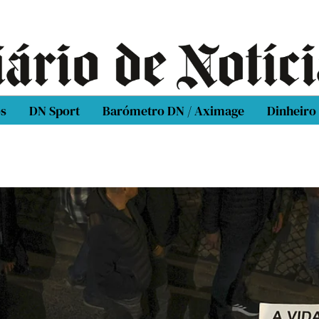
os
DN Sport
Barómetro DN / Aximage
Dinheiro