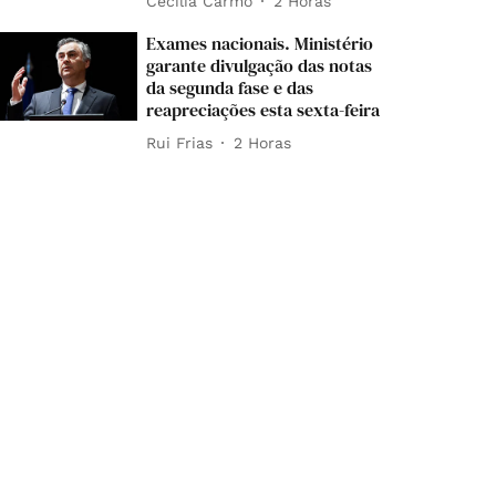
Cecília Carmo
2 Horas
Exames nacionais. Ministério
garante divulgação das notas
da segunda fase e das
reapreciações esta sexta-feira
Rui Frias
2 Horas