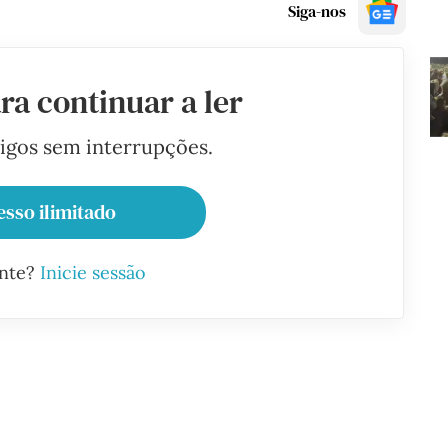
Siga-nos
ra continuar a ler
tigos sem interrupções.
esso ilimitado
ante?
Inicie sessão