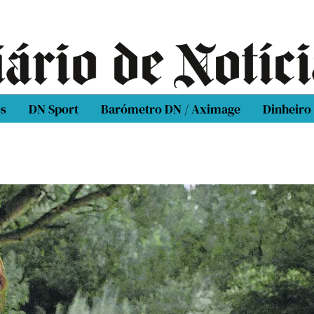
os
DN Sport
Barómetro DN / Aximage
Dinheiro