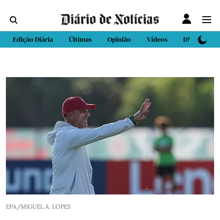
Edição Diária
Últimas
Opinião
Vídeos
DN Sport
EPA/MIGUEL A. LOPES