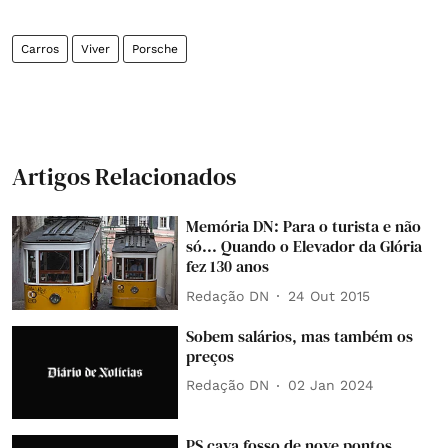
Carros
Viver
Porsche
Artigos Relacionados
Memória DN: Para o turista e não
só... Quando o Elevador da Glória
fez 130 anos
Redação DN
24 Out 2015
Sobem salários, mas também os
preços
Redação DN
02 Jan 2024
PS cava fosso de nove pontos