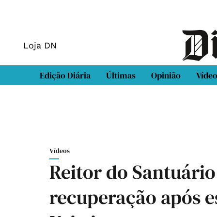
Loja DN
Edição Diária
Últimas
Opinião
Víde
Vídeos
Reitor do Santuário
recuperação após e