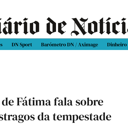
os
DN Sport
Barómetro DN / Aximage
Dinheiro
 de Fátima fala sobre
stragos da tempestade