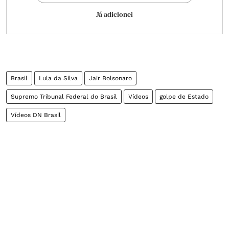
Já adicionei
Brasil
Lula da Silva
Jair Bolsonaro
Supremo Tribunal Federal do Brasil
Vídeos
golpe de Estado
Vídeos DN Brasil