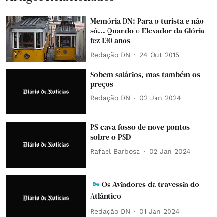
Memória DN: Para o turista e não
só... Quando o Elevador da Glória
fez 130 anos
Redação DN
24 Out 2015
Sobem salários, mas também os
preços
Redação DN
02 Jan 2024
PS cava fosso de nove pontos
sobre o PSD
Rafael Barbosa
02 Jan 2024
Os Aviadores da travessia do
Atlântico
Redação DN
01 Jan 2024