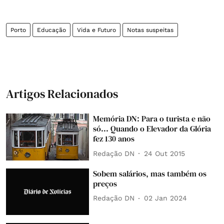
Porto
Educação
Vida e Futuro
Notas suspeitas
Artigos Relacionados
Memória DN: Para o turista e não
só... Quando o Elevador da Glória
fez 130 anos
Redação DN
24 Out 2015
Sobem salários, mas também os
preços
Redação DN
02 Jan 2024