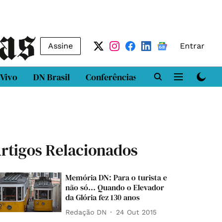
Assine
Entrar
 Vivo
DN Brasil
Conferências
DN LAB
Class
rtigos Relacionados
Memória DN: Para o turista e
não só... Quando o Elevador
da Glória fez 130 anos
Redação DN
24 Out 2015