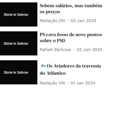
Sobem salários, mas também
os preços
Redação DN
02 Jan 2024
PS cava fosso de nove pontos
sobre o PSD
Rafael Barbosa
02 Jan 2024
Os Aviadores da travessia
do Atlântico
Redação DN
01 Jan 2024