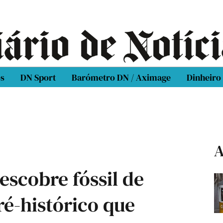
os
DN Sport
Barómetro DN / Aximage
Dinheiro
A
escobre fóssil de
ré-histórico que