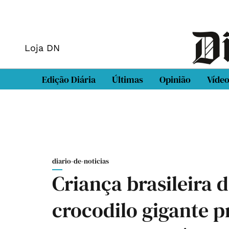
Loja DN
Edição Diária
Últimas
Opinião
Víde
diario-de-noticias
Criança brasileira d
crocodilo gigante p